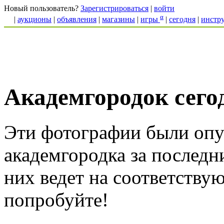
Новый пользователь?
Зарегистрироваться
|
войти
α
|
аукционы
|
объявления
|
магазины
|
игры
|
сегодня
|
инстр
Академгородок сего
Эти фотографии были опу
академгородка за последн
них ведет на соответству
попробуйте!