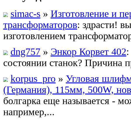
simac-s
»
Изготовление и пе
трансформаторов
: здрасти! в
изготовлением трансформатор
dng757
»
Энкор Корвет 402
:
состоянии станок? Причина 
korpus_pro
»
Угловая шлиф
(Германия), 115мм, 500W, нов
болгарка еще называется - м
например,...