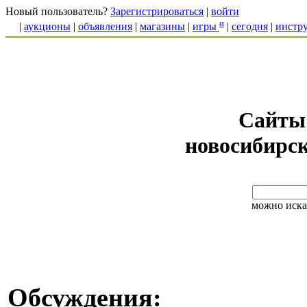
Новый пользователь?
Зарегистрироваться
|
войти
α
|
аукционы
|
объявления
|
магазины
|
игры
|
сегодня
|
инстр
Сайты
новосибирс
можно иска
Обсуждения: